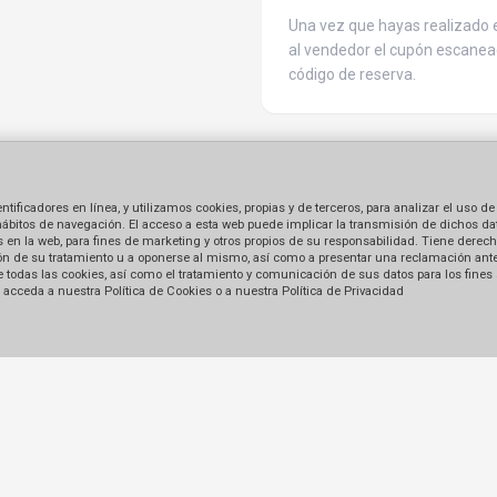
Una vez que hayas realizado e
al vendedor el cupón escanea
código de reserva.
ficadores en línea, y utilizamos cookies, propias y de terceros, para analizar el uso de
hábitos de navegación. El acceso a esta web puede implicar la transmisión de dichos dat
en la web, para fines de marketing y otros propios de su responsabilidad. Tiene derecho
tación de su tratamiento u a oponerse al mismo, así como a presentar una reclamación ant
 de todas las cookies, así como el tratamiento y comunicación de sus datos para los fines
acceda a nuestra Política de Cookies o a nuestra Política de Privacidad
Enlaces
Formas de pago