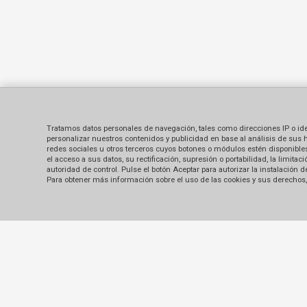
Tratamos datos personales de navegación, tales como direcciones IP o identi
personalizar nuestros contenidos y publicidad en base al análisis de sus 
redes sociales u otros terceros cuyos botones o módulos estén disponibles 
el acceso a sus datos, su rectificación, supresión o portabilidad, la limi
autoridad de control. Pulse el botón Aceptar para autorizar la instalación
Para obtener más información sobre el uso de las cookies y sus derechos, 
Contacto
Sobre nosotros