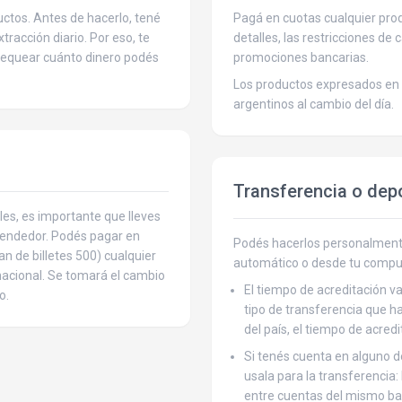
ctos. Antes de hacerlo, tené
Pagá en cuotas cualquier produ
tracción diario. Por eso, te
detalles, las restricciones de 
hequear cuánto dinero podés
promociones bancarias.
Los productos expresados en 
argentinos al cambio del día.
Transferencia o dep
les, es importante que lleves
 vendedor. Podés pagar en
Podés hacerlos personalmente
an de billetes 500) cualquier
automático o desde tu compu
rnacional. Se tomará el cambio
El tiempo de acreditación va
o.
tipo de transferencia que ha
del país, el tiempo de acred
Si tenés cuenta en alguno 
usala para la transferencia:
entre cuentas del mismo ba