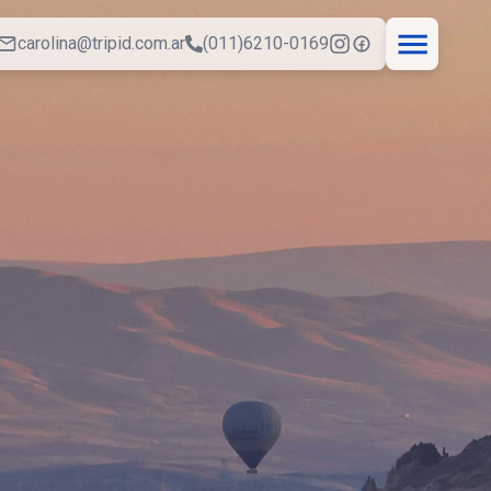
carolina@tripid.com.ar
(011)6210-0169