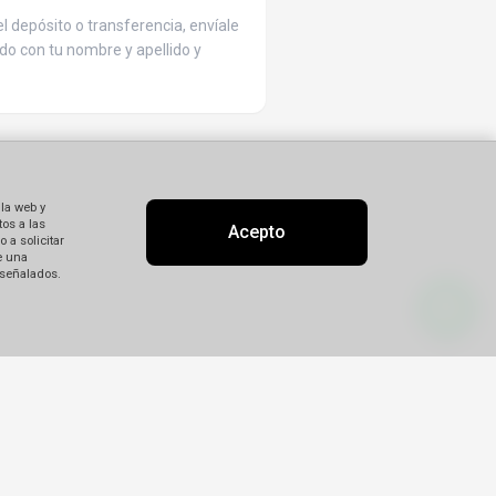
l depósito o transferencia, envíale
do con tu nombre y apellido y
 la web y
os a las
Acepto
 a solicitar
e una
 señalados.